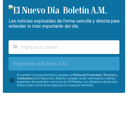
Boletín A.M.
Las noticias explicadas de forma sencilla y directa para
entender lo más importante del día.
Regístrate a Boletín A.M.
Al someter tu correo electrónico, aceptas la
Política de Privacidad
y
Términos y
Condiciones
de El Nuevo Día. Además, aceptas recibir información u ofertas
especiales de productos o servicios de GFR Media, sus afiliadas o de terceros.
Podrás optar salirte de los boletines en cualquier momento.