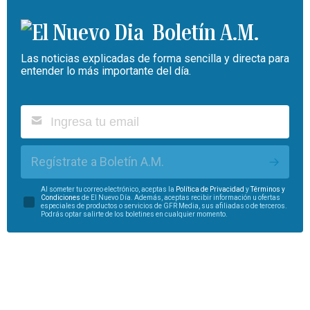
Boletín A.M.
Las noticias explicadas de forma sencilla y directa para
entender lo más importante del día.
Regístrate a Boletín A.M.
Al someter tu correo electrónico, aceptas la
Política de Privacidad
y
Términos y
Condiciones
de El Nuevo Día. Además, aceptas recibir información u ofertas
especiales de productos o servicios de GFR Media, sus afiliadas o de terceros.
Podrás optar salirte de los boletines en cualquier momento.