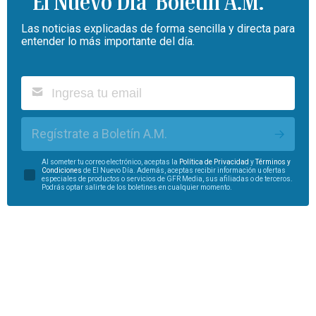
Boletín A.M.
Las noticias explicadas de forma sencilla y directa para
entender lo más importante del día.
Regístrate a Boletín A.M.
Al someter tu correo electrónico, aceptas la
Política de Privacidad
y
Términos y
Condiciones
de El Nuevo Día. Además, aceptas recibir información u ofertas
especiales de productos o servicios de GFR Media, sus afiliadas o de terceros.
Podrás optar salirte de los boletines en cualquier momento.