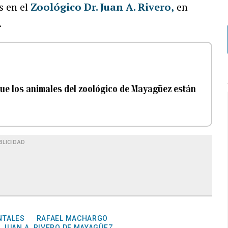
s en el
Zoológico Dr. Juan A. Rivero
,
en
.
ue los animales del zoológico de Mayagüez están
BLICIDAD
NTALES
RAFAEL MACHARGO
 JUAN A. RIVERO DE MAYAGÜEZ