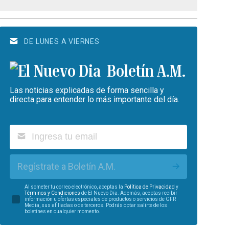
DE LUNES A VIERNES
Boletín A.M.
Las noticias explicadas de forma sencilla y
directa para entender lo más importante del día.
Regístrate a Boletín A.M.
Al someter tu correo electrónico, aceptas la
Política de Privacidad
y
Términos y Condiciones
de El Nuevo Día. Además, aceptas recibir
información u ofertas especiales de productos o servicios de GFR
Media, sus afiliadas o de terceros. Podrás optar salirte de los
boletines en cualquier momento.