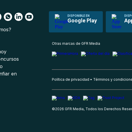
DISPONIBLE EN
DISP
Google Play
Ap
omos?
s
Otras marcas de GFR Media
 hoy
oncursos
io
nfiar en
Política de privacidad
Términos y condicion
©
2026
GFR Media, Todos los Derechos Rese