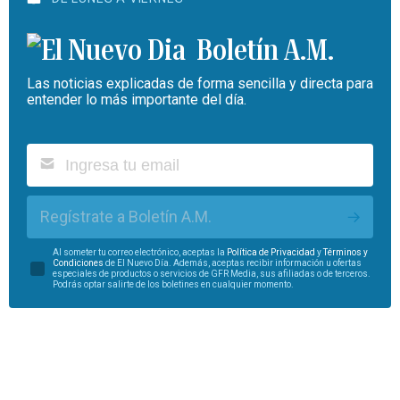
Boletín A.M.
Las noticias explicadas de forma sencilla y directa para
entender lo más importante del día.
Regístrate a Boletín A.M.
Al someter tu correo electrónico, aceptas la
Política de Privacidad
y
Términos y
Condiciones
de El Nuevo Día. Además, aceptas recibir información u ofertas
especiales de productos o servicios de GFR Media, sus afiliadas o de terceros.
Podrás optar salirte de los boletines en cualquier momento.