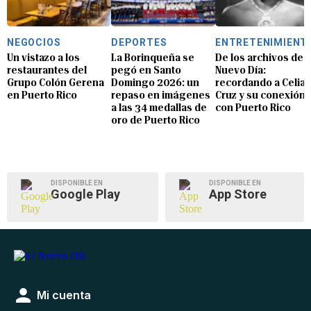
NEGOCIOS
DEPORTES
ENTRETENIMIENT
Un vistazo a los
La Borinqueña se
De los archivos de E
restaurantes del
pegó en Santo
Nuevo Día:
Grupo Colón Gerena
Domingo 2026: un
recordando a Celia
en Puerto Rico
repaso en imágenes
Cruz y su conexión
a las 34 medallas de
con Puerto Rico
oro de Puerto Rico
DISPONIBLE EN
DISPONIBLE EN
Google Play
App Store
Mi cuenta