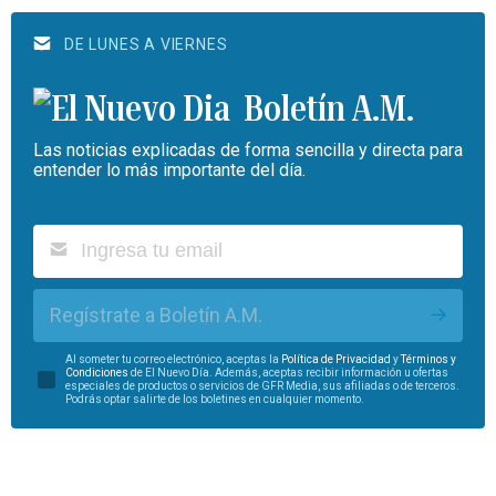
DE LUNES A VIERNES
Boletín A.M.
Las noticias explicadas de forma sencilla y directa para
entender lo más importante del día.
Regístrate a Boletín A.M.
Al someter tu correo electrónico, aceptas la
Política de Privacidad
y
Términos y
Condiciones
de El Nuevo Día. Además, aceptas recibir información u ofertas
especiales de productos o servicios de GFR Media, sus afiliadas o de terceros.
Podrás optar salirte de los boletines en cualquier momento.