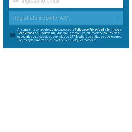
Regístrate a Boletín A.M.
Al someter tu correo electrónico, aceptas la
Política de Privacidad
y
Términos y
Condiciones
de El Nuevo Día. Además, aceptas recibir información u ofertas
especiales de productos o servicios de GFR Media, sus afiliadas o de terceros.
Podrás optar salirte de los boletines en cualquier momento.