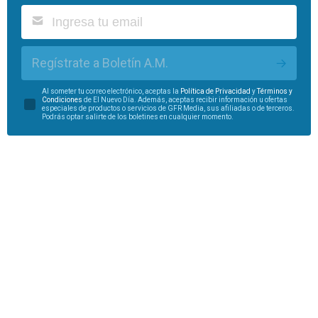
Regístrate a Boletín A.M.
Al someter tu correo electrónico, aceptas la
Política de Privacidad
y
Términos y
Condiciones
de El Nuevo Día. Además, aceptas recibir información u ofertas
especiales de productos o servicios de GFR Media, sus afiliadas o de terceros.
Podrás optar salirte de los boletines en cualquier momento.