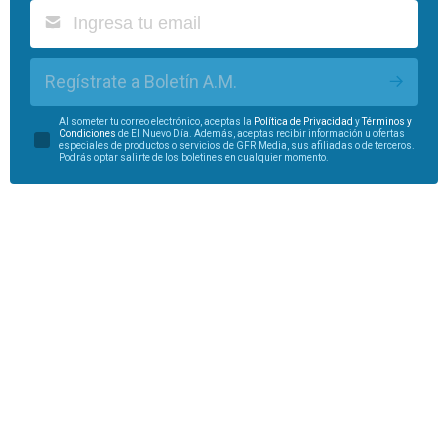
Regístrate a Boletín A.M.
Al someter tu correo electrónico, aceptas la
Política de Privacidad
y
Términos y
Condiciones
de El Nuevo Día. Además, aceptas recibir información u ofertas
especiales de productos o servicios de GFR Media, sus afiliadas o de terceros.
Podrás optar salirte de los boletines en cualquier momento.