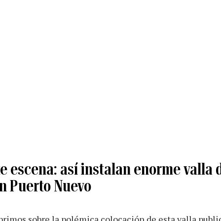
 escena: así instalan enorme valla d
en Puerto Nuevo
brimos sobre la polémica colocación de esta valla public