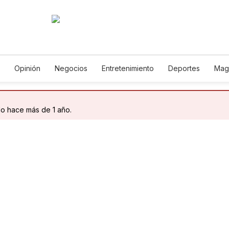
Opinión
Negocios
Entretenimiento
Deportes
Mag
ncia y Ambiente
Gastronomía
De Viaje
Tecnología
Ju
h
Podcasts
Horóscopos
Newsletters
Feriados
Edic
do hace más de 1 año.