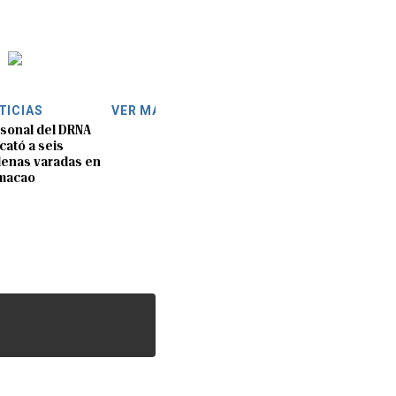
TICIAS
VER MÁS
sonal del DRNA
cató a seis
lenas varadas en
macao