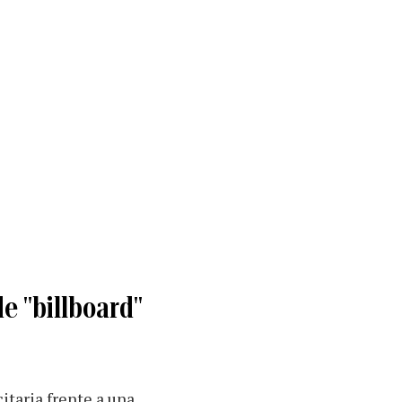
e "billboard"
itaria frente a una