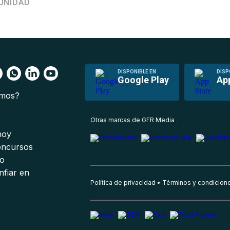
UNIDAD
DISPONIBLE EN
DISP
Google Play
Ap
omos?
s
Otras marcas de GFR Media
 hoy
oncursos
io
nfiar en
Política de privacidad
Términos y condicion