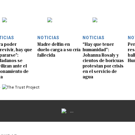
TICIAS
NOTICIAS
NOTICIAS
NO
ra poder
Madre delfín en
“Hay que tener
Per
revivir, hay que
duelo carga a su cría
humanidad”:
res
pararse":
fallecida
Johanna Rosaly y
bal
dadanos se
cientos de boricuas
Hu
ilizan ante el
protestan por crisis
ionamiento de
en el servicio de
ua
agua
e
...