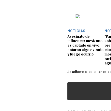
NOTICIAS
NO
Asesinato de
"Pa
influencer mexicano
sob
es captado en vivo:
pre
notaron algo extraño
ciu
y luego ocurrió
mov
rac
ag
Se adhiere a los criterios d