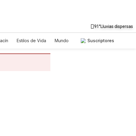
91°
Lluvias dispersas
acín
Estilos de Vida
Mundo
Suscriptores
egos
Lotería
Vídeos
tos
Especiales