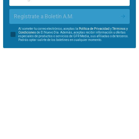
Regístrate a Boletín A.M.
Al someter tu correo electrónico, aceptas la
Política de Privacidad
y
Términos y
Condiciones
de El Nuevo Día. Además, aceptas recibir información u ofertas
especiales de productos o servicios de GFR Media, sus afiliadas o de terceros.
Podrás optar salirte de los boletines en cualquier momento.