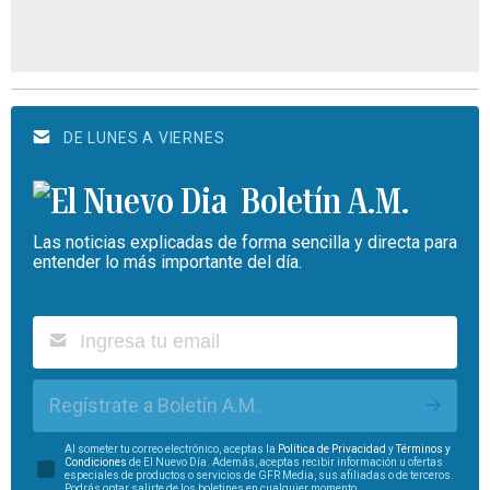
DE LUNES A VIERNES
Boletín A.M.
Las noticias explicadas de forma sencilla y directa para
entender lo más importante del día.
Regístrate a Boletín A.M.
Al someter tu correo electrónico, aceptas la
Política de Privacidad
y
Términos y
Condiciones
de El Nuevo Día. Además, aceptas recibir información u ofertas
especiales de productos o servicios de GFR Media, sus afiliadas o de terceros.
Podrás optar salirte de los boletines en cualquier momento.