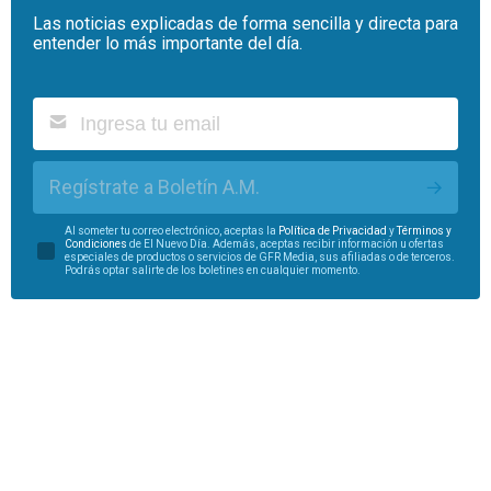
Las noticias explicadas de forma sencilla y directa para
entender lo más importante del día.
Regístrate a Boletín A.M.
Al someter tu correo electrónico, aceptas la
Política de Privacidad
y
Términos y
Condiciones
de El Nuevo Día. Además, aceptas recibir información u ofertas
especiales de productos o servicios de GFR Media, sus afiliadas o de terceros.
Podrás optar salirte de los boletines en cualquier momento.