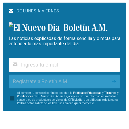
DE LUNES A VIERNES
Boletín A.M.
Las noticias explicadas de forma sencilla y directa para
entender lo más importante del día.
Regístrate a Boletín A.M.
Al someter tu correo electrónico, aceptas la
Política de Privacidad
y
Términos y
Condiciones
de El Nuevo Día. Además, aceptas recibir información u ofertas
especiales de productos o servicios de GFR Media, sus afiliadas o de terceros.
Podrás optar salirte de los boletines en cualquier momento.