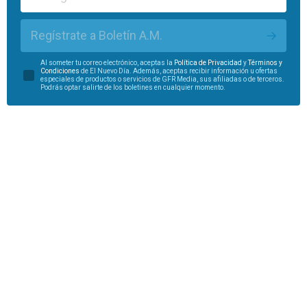
Regístrate a Boletín A.M.
Al someter tu correo electrónico, aceptas la
Política de Privacidad
y
Términos y
Condiciones
de El Nuevo Día. Además, aceptas recibir información u ofertas
especiales de productos o servicios de GFR Media, sus afiliadas o de terceros.
Podrás optar salirte de los boletines en cualquier momento.