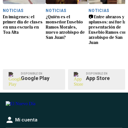
NOTICIAS
NOTICIAS
NOTICIAS
En imágenes: el
¿Quién es el
📷 Entre abrazos y
primer día de clases
monseñor Eusebio
aplausos: así fue la
en una escuela en
Ramos Morales,
presentación de
Toa Alta
nuevo arzobispo de
Eusebio Ramos com
San Juan?
arzobispo de San
Juan
DISPONIBLE EN
DISPONIBLE EN
Google Play
App Store
Mi cuenta