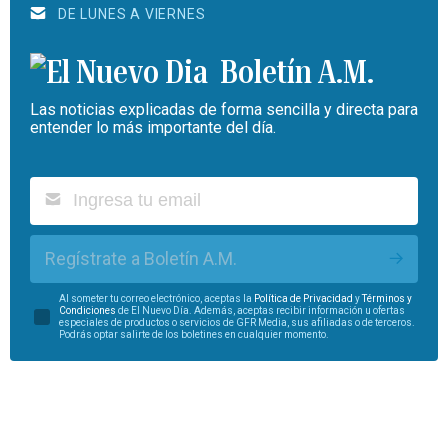
DE LUNES A VIERNES
Boletín A.M.
Las noticias explicadas de forma sencilla y directa para
entender lo más importante del día.
Regístrate a Boletín A.M.
Al someter tu correo electrónico, aceptas la
Política de Privacidad
y
Términos y
Condiciones
de El Nuevo Día. Además, aceptas recibir información u ofertas
especiales de productos o servicios de GFR Media, sus afiliadas o de terceros.
Podrás optar salirte de los boletines en cualquier momento.