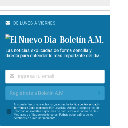
DE LUNES A VIERNES
Boletín A.M.
Las noticias explicadas de forma sencilla y
directa para entender lo más importante del día.
Regístrate a Boletín A.M.
Al someter tu correo electrónico, aceptas la
Política de Privacidad
y
Términos y Condiciones
de El Nuevo Día. Además, aceptas recibir
información u ofertas especiales de productos o servicios de GFR
Media, sus afiliadas o de terceros. Podrás optar salirte de los
boletines en cualquier momento.