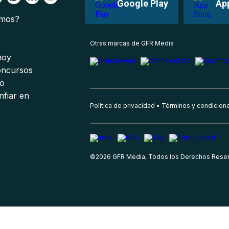
Google Play
Ap
omos?
s
Otras marcas de GFR Media
 hoy
oncursos
io
nfiar en
Política de privacidad
Términos y condicion
©
2026
GFR Media, Todos los Derechos Rese