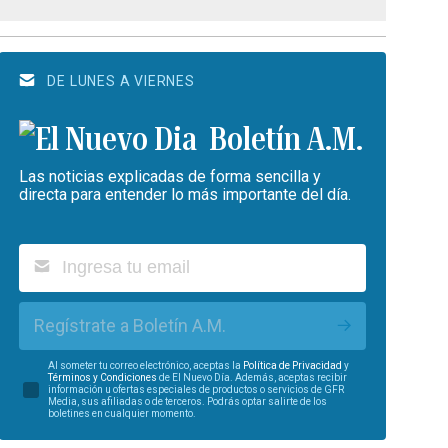
DE LUNES A VIERNES
Boletín A.M.
Las noticias explicadas de forma sencilla y
directa para entender lo más importante del día.
Regístrate a Boletín A.M.
Al someter tu correo electrónico, aceptas la
Política de Privacidad
y
Términos y Condiciones
de El Nuevo Día. Además, aceptas recibir
información u ofertas especiales de productos o servicios de GFR
Media, sus afiliadas o de terceros. Podrás optar salirte de los
boletines en cualquier momento.