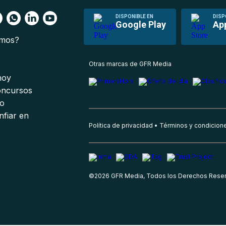
DISPONIBLE EN
DISP
Google Play
Ap
omos?
s
Otras marcas de GFR Media
 hoy
oncursos
io
nfiar en
Política de privacidad
Términos y condicion
©
2026
GFR Media, Todos los Derechos Rese