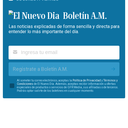
Boletín A.M.
Las noticias explicadas de forma sencilla y directa para
entender lo más importante del día.
Regístrate a Boletín A.M.
Al someter tu correo electrónico, aceptas la
Política de Privacidad
y
Términos y
Condiciones
de El Nuevo Día. Además, aceptas recibir información u ofertas
especiales de productos o servicios de GFR Media, sus afiliadas o de terceros.
Podrás optar salirte de los boletines en cualquier momento.