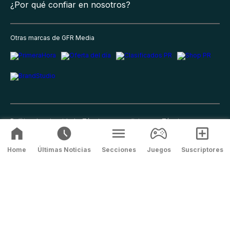
¿Por qué confiar en nosotros?
Otras marcas de GFR Media
Política de privacidad
Términos y condiciones
Términos y
condiciones del suscriptor
Correcciones
Home
Últimas Noticias
Secciones
Juegos
Suscriptores
©
2026
GFR Media, Todos los Derechos Reservados.