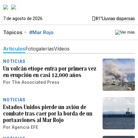
7 de agosto de 2026
81°
Lluvias dispersas
Tópicos
#Mar Rojo
Artículos
Fotogalerías
Vídeos
NOTICIAS
Un volcán etíope entra por primera vez
en erupción en casi 12,000 años
Por
The Associated Press
NOTICIAS
Estados Unidos pierde un avión de
combate tras caer por la borda de un
portaaviones al Mar Rojo
Por
Agencia EFE