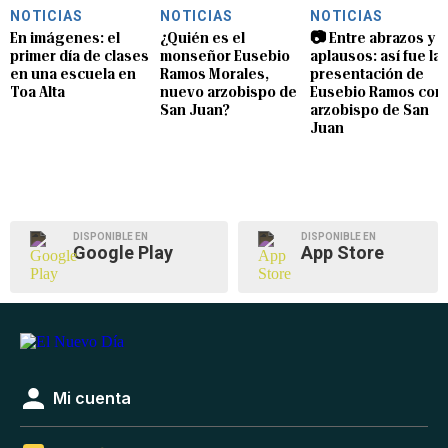
NOTICIAS
NOTICIAS
NOTICIAS
En imágenes: el
¿Quién es el
📷 Entre abrazos y
primer día de clases
monseñor Eusebio
aplausos: así fue la
en una escuela en
Ramos Morales,
presentación de
Toa Alta
nuevo arzobispo de
Eusebio Ramos com
San Juan?
arzobispo de San
Juan
DISPONIBLE EN
DISPONIBLE EN
Google Play
App Store
Mi cuenta