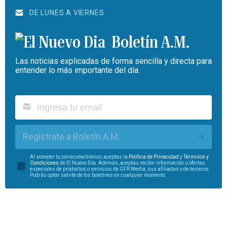
DE LUNES A VIERNES
Boletín A.M.
Las noticias explicadas de forma sencilla y directa para
entender lo más importante del día.
Regístrate a Boletín A.M.
Al someter tu correo electrónico, aceptas la
Política de Privacidad
y
Términos y
Condiciones
de El Nuevo Día. Además, aceptas recibir información u ofertas
especiales de productos o servicios de GFR Media, sus afiliadas o de terceros.
Podrás optar salirte de los boletines en cualquier momento.