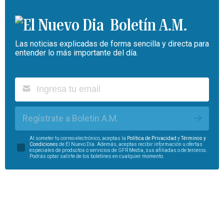
Boletín A.M.
Las noticias explicadas de forma sencilla y directa para
entender lo más importante del día.
Regístrate a Boletín A.M.
Al someter tu correo electrónico, aceptas la
Política de Privacidad
y
Términos y
Condiciones
de El Nuevo Día. Además, aceptas recibir información u ofertas
especiales de productos o servicios de GFR Media, sus afiliadas o de terceros.
Podrás optar salirte de los boletines en cualquier momento.