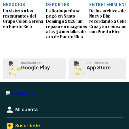
NEGOCIOS
DEPORTES
ENTRETENIMIENT
Un vistazo a los
La Borinqueña se
De los archivos de E
restaurantes del
pegó en Santo
Nuevo Día:
Grupo Colón Gerena
Domingo 2026: un
recordando a Celia
en Puerto Rico
repaso en imágenes
Cruz y su conexión
a las 34 medallas de
con Puerto Rico
oro de Puerto Rico
DISPONIBLE EN
DISPONIBLE EN
Google Play
App Store
Mi cuenta
Suscríbete