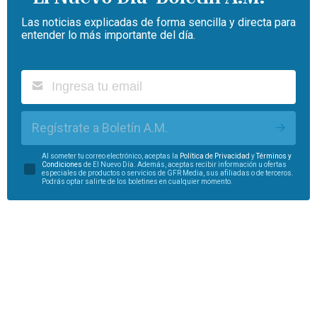
Las noticias explicadas de forma sencilla y directa para
entender lo más importante del día.
Regístrate a Boletín A.M.
Al someter tu correo electrónico, aceptas la
Política de Privacidad
y
Términos y
Condiciones
de El Nuevo Día. Además, aceptas recibir información u ofertas
especiales de productos o servicios de GFR Media, sus afiliadas o de terceros.
Podrás optar salirte de los boletines en cualquier momento.