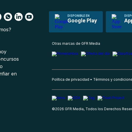
DISPONIBLE EN
DISP
Google Play
Ap
omos?
s
Otras marcas de GFR Media
 hoy
oncursos
io
nfiar en
Política de privacidad
Términos y condicion
©
2026
GFR Media, Todos los Derechos Rese