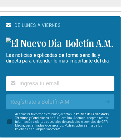
DE LUNES A VIERNES
Boletín A.M.
Las noticias explicadas de forma sencilla y
directa para entender lo más importante del día.
Regístrate a Boletín A.M.
Al someter tu correo electrónico, aceptas la
Política de Privacidad
y
Términos y Condiciones
de El Nuevo Día. Además, aceptas recibir
información u ofertas especiales de productos o servicios de GFR
Media, sus afiliadas o de terceros. Podrás optar salirte de los
boletines en cualquier momento.