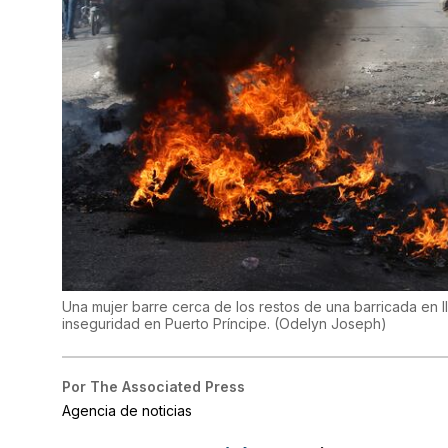
Una mujer barre cerca de los restos de una barricada en l
inseguridad en Puerto Príncipe.
(
Odelyn Joseph
)
Por
The Associated Press
Agencia de noticias