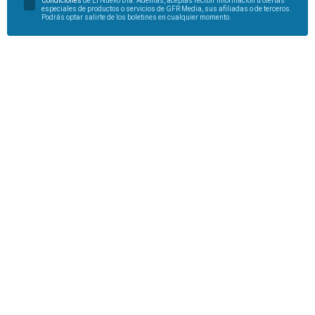
Condiciones
de El Nuevo Día. Además, aceptas recibir información u ofertas
especiales de productos o servicios de GFR Media, sus afiliadas o de terceros.
Podrás optar salirte de los boletines en cualquier momento.