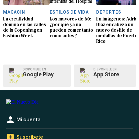
MAGACÍN
ESTILOS DE VIDA
DEPORTES
La creatividad
Los mayores de 60:
En imágenes: Adria
domina en las calles
¿por qué ya no
Díaz encabeza un
de la Copenhagen
pueden comer tanto
nuevo desfile de
Fashion Week
como antes?
medallas de Puerto
Rico
DISPONIBLE EN
DISPONIBLE EN
Google Play
App Store
Mi cuenta
Suscríbete