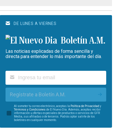
DE LUNES A VIERNES
Boletín A.M.
Las noticias explicadas de forma sencilla y
directa para entender lo más importante del día.
Regístrate a Boletín A.M.
Al someter tu correo electrónico, aceptas la
Política de Privacidad
y
Términos y Condiciones
de El Nuevo Día. Además, aceptas recibir
información u ofertas especiales de productos o servicios de GFR
Media, sus afiliadas o de terceros. Podrás optar salirte de los
boletines en cualquier momento.