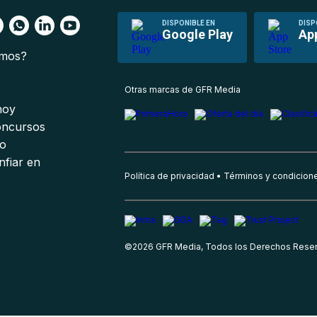
DISPONIBLE EN
DISP
Google Play
Ap
omos?
s
Otras marcas de GFR Media
 hoy
oncursos
io
nfiar en
Política de privacidad
Términos y condicion
©
2026
GFR Media, Todos los Derechos Rese