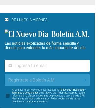
DE LUNES A VIERNES
Boletín A.M.
Las noticias explicadas de forma sencilla y
directa para entender lo más importante del día.
Regístrate a Boletín A.M.
Al someter tu correo electrónico, aceptas la
Política de Privacidad
y
Términos y Condiciones
de El Nuevo Día. Además, aceptas recibir
información u ofertas especiales de productos o servicios de GFR
Media, sus afiliadas o de terceros. Podrás optar salirte de los
boletines en cualquier momento.