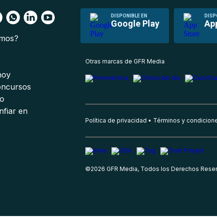
DISPONIBLE EN
DISP
Google Play
Ap
omos?
s
Otras marcas de GFR Media
 hoy
oncursos
io
nfiar en
Política de privacidad
Términos y condicion
©
2026
GFR Media, Todos los Derechos Rese