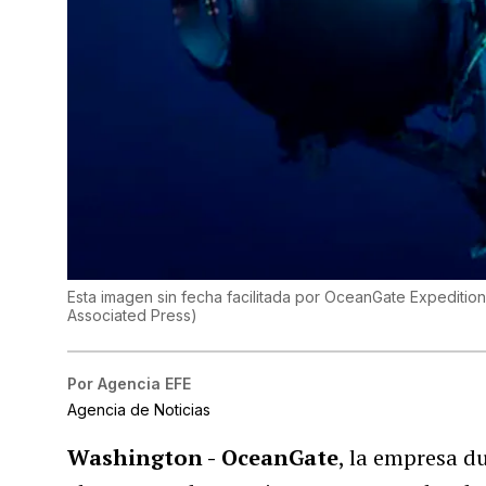
Esta imagen sin fecha facilitada por OceanGate Expedition
Associated Press
)
Por
Agencia EFE
Agencia de Noticias
Washington -
OceanGate
, la empresa d