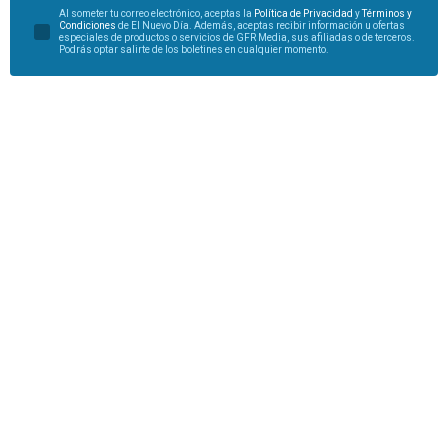
Al someter tu correo electrónico, aceptas la
Política de Privacidad
y
Términos y
Condiciones
de El Nuevo Día. Además, aceptas recibir información u ofertas
especiales de productos o servicios de GFR Media, sus afiliadas o de terceros.
Podrás optar salirte de los boletines en cualquier momento.