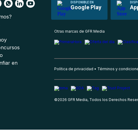
DISPONIBLE EN
DISP
Google Play
Ap
omos?
s
Otras marcas de GFR Media
 hoy
oncursos
io
nfiar en
Política de privacidad
Términos y condicion
©
2026
GFR Media, Todos los Derechos Rese