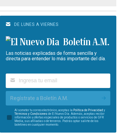
DE LUNES A VIERNES
Boletín A.M.
Las noticias explicadas de forma sencilla y
directa para entender lo más importante del día.
Regístrate a Boletín A.M.
Al someter tu correo electrónico, aceptas la
Política de Privacidad
y
Términos y Condiciones
de El Nuevo Día. Además, aceptas recibir
información u ofertas especiales de productos o servicios de GFR
Media, sus afiliadas o de terceros. Podrás optar salirte de los
boletines en cualquier momento.