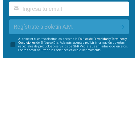
Regístrate a Boletín A.M.
Al someter tu correo electrónico, aceptas la
Política de Privacidad
y
Términos y
Condiciones
de El Nuevo Día. Además, aceptas recibir información u ofertas
especiales de productos o servicios de GFR Media, sus afiliadas o de terceros.
Podrás optar salirte de los boletines en cualquier momento.