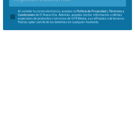
Al someter tu correo electrónico, aceptas la
Política de Privacidad
y
Términos y
Condiciones
de El Nuevo Día. Además, aceptas recibir información u ofertas
especiales de productos o servicios de GFR Media, sus afiliadas o de terceros.
Podrás optar salirte de los boletines en cualquier momento.