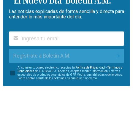
Boletín A.M.
Las noticias explicadas de forma sencilla y directa para
entender lo más importante del día.
Regístrate a Boletín A.M.
Al someter tu correo electrónico, aceptas la
Política de Privacidad
y
Términos y
Condiciones
de El Nuevo Día. Además, aceptas recibir información u ofertas
especiales de productos o servicios de GFR Media, sus afiliadas o de terceros.
Podrás optar salirte de los boletines en cualquier momento.