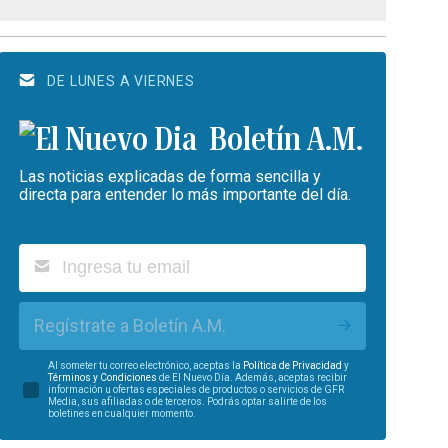
DE LUNES A VIERNES
Boletín A.M.
Las noticias explicadas de forma sencilla y
directa para entender lo más importante del día.
Regístrate a Boletín A.M.
Al someter tu correo electrónico, aceptas la
Política de Privacidad
y
Términos y Condiciones
de El Nuevo Día. Además, aceptas recibir
información u ofertas especiales de productos o servicios de GFR
Media, sus afiliadas o de terceros. Podrás optar salirte de los
boletines en cualquier momento.