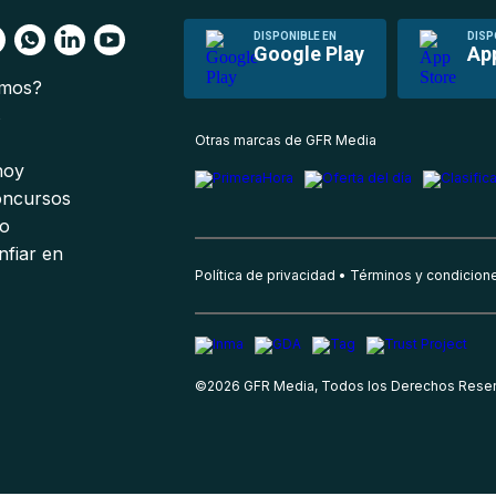
DISPONIBLE EN
DISP
Google Play
Ap
omos?
s
Otras marcas de GFR Media
 hoy
oncursos
io
nfiar en
Política de privacidad
Términos y condicion
©
2026
GFR Media, Todos los Derechos Rese