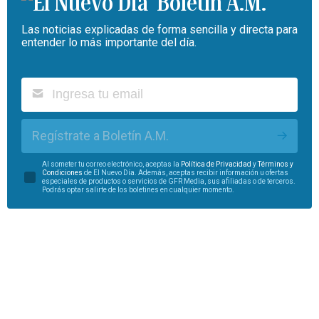
Boletín A.M.
Las noticias explicadas de forma sencilla y directa para
entender lo más importante del día.
Regístrate a Boletín A.M.
Al someter tu correo electrónico, aceptas la
Política de Privacidad
y
Términos y
Condiciones
de El Nuevo Día. Además, aceptas recibir información u ofertas
especiales de productos o servicios de GFR Media, sus afiliadas o de terceros.
Podrás optar salirte de los boletines en cualquier momento.