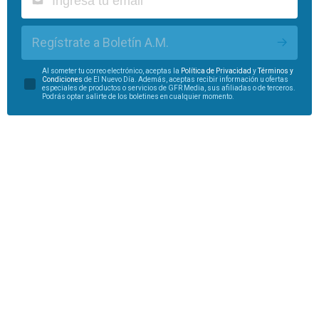
Regístrate a Boletín A.M.
Al someter tu correo electrónico, aceptas la
Política de Privacidad
y
Términos y
Condiciones
de El Nuevo Día. Además, aceptas recibir información u ofertas
especiales de productos o servicios de GFR Media, sus afiliadas o de terceros.
Podrás optar salirte de los boletines en cualquier momento.