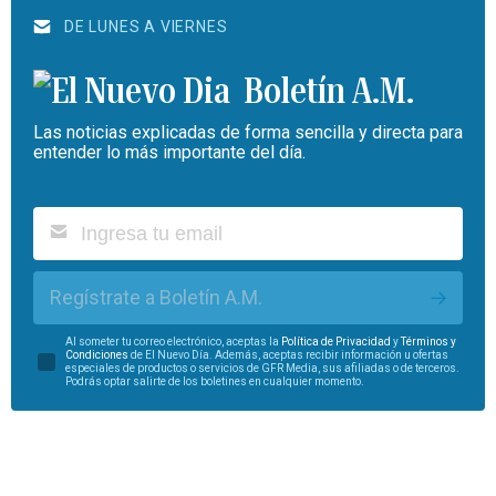
DE LUNES A VIERNES
Boletín A.M.
Las noticias explicadas de forma sencilla y directa para
entender lo más importante del día.
Regístrate a Boletín A.M.
Al someter tu correo electrónico, aceptas la
Política de Privacidad
y
Términos y
Condiciones
de El Nuevo Día. Además, aceptas recibir información u ofertas
especiales de productos o servicios de GFR Media, sus afiliadas o de terceros.
Podrás optar salirte de los boletines en cualquier momento.