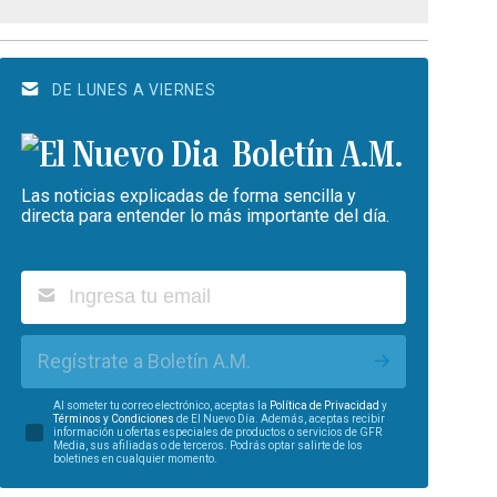
DE LUNES A VIERNES
Boletín A.M.
Las noticias explicadas de forma sencilla y
directa para entender lo más importante del día.
Regístrate a Boletín A.M.
Al someter tu correo electrónico, aceptas la
Política de Privacidad
y
Términos y Condiciones
de El Nuevo Día. Además, aceptas recibir
información u ofertas especiales de productos o servicios de GFR
Media, sus afiliadas o de terceros. Podrás optar salirte de los
boletines en cualquier momento.