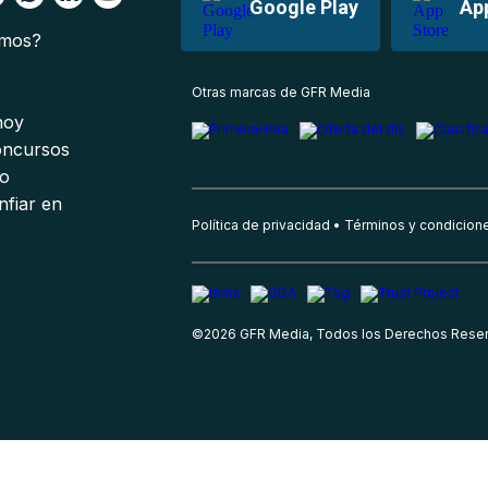
Google Play
Ap
omos?
s
Otras marcas de GFR Media
 hoy
oncursos
io
nfiar en
Política de privacidad
Términos y condicion
©
2026
GFR Media, Todos los Derechos Rese