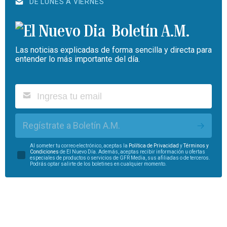
DE LUNES A VIERNES
Boletín A.M.
Las noticias explicadas de forma sencilla y directa para
entender lo más importante del día.
Regístrate a Boletín A.M.
Al someter tu correo electrónico, aceptas la
Política de Privacidad
y
Términos y
Condiciones
de El Nuevo Día. Además, aceptas recibir información u ofertas
especiales de productos o servicios de GFR Media, sus afiliadas o de terceros.
Podrás optar salirte de los boletines en cualquier momento.