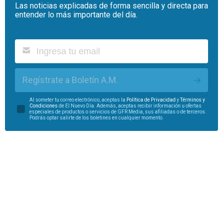
Las noticias explicadas de forma sencilla y directa para
entender lo más importante del día.
Regístrate a Boletín A.M.
Al someter tu correo electrónico, aceptas la
Política de Privacidad
y
Términos y
Condiciones
de El Nuevo Día. Además, aceptas recibir información u ofertas
especiales de productos o servicios de GFR Media, sus afiliadas o de terceros.
Podrás optar salirte de los boletines en cualquier momento.