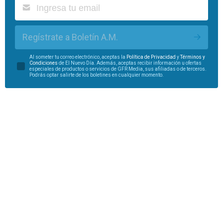
Regístrate a Boletín A.M.
Al someter tu correo electrónico, aceptas la
Política de Privacidad
y
Términos y
Condiciones
de El Nuevo Día. Además, aceptas recibir información u ofertas
especiales de productos o servicios de GFR Media, sus afiliadas o de terceros.
Podrás optar salirte de los boletines en cualquier momento.