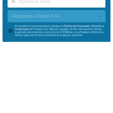
Regístrate a Boletín A.M.
Al someter tu correo electrónico, aceptas la
Política de Privacidad
y
Términos y
Condiciones
de El Nuevo Día. Además, aceptas recibir información u ofertas
especiales de productos o servicios de GFR Media, sus afiliadas o de terceros.
Podrás optar salirte de los boletines en cualquier momento.