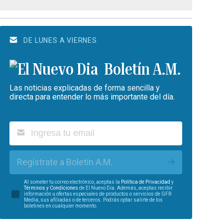
DE LUNES A VIERNES
Boletín A.M.
Las noticias explicadas de forma sencilla y
directa para entender lo más importante del día.
Regístrate a Boletín A.M.
Al someter tu correo electrónico, aceptas la
Política de Privacidad
y
Términos y Condiciones
de El Nuevo Día. Además, aceptas recibir
información u ofertas especiales de productos o servicios de GFR
Media, sus afiliadas o de terceros. Podrás optar salirte de los
boletines en cualquier momento.