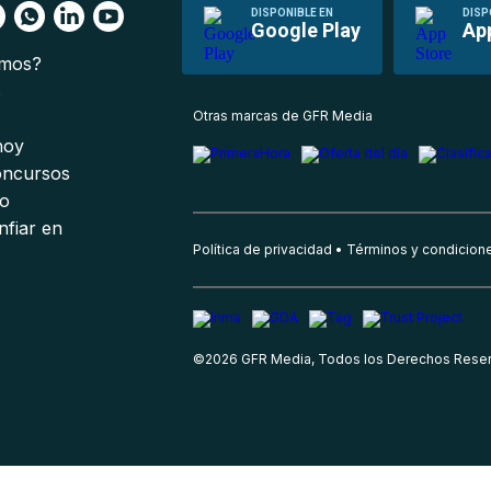
DISPONIBLE EN
DISP
Google Play
Ap
omos?
s
Otras marcas de GFR Media
 hoy
oncursos
io
nfiar en
Política de privacidad
Términos y condicion
©
2026
GFR Media, Todos los Derechos Rese