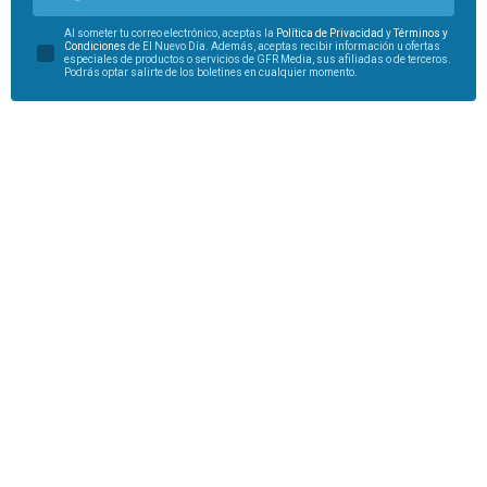
Al someter tu correo electrónico, aceptas la
Política de Privacidad
y
Términos y
Condiciones
de El Nuevo Día. Además, aceptas recibir información u ofertas
especiales de productos o servicios de GFR Media, sus afiliadas o de terceros.
Podrás optar salirte de los boletines en cualquier momento.