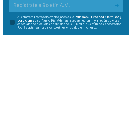
Regístrate a Boletín A.M.
Al someter tu correo electrónico, aceptas la
Política de Privacidad
y
Términos y
Condiciones
de El Nuevo Día. Además, aceptas recibir información u ofertas
especiales de productos o servicios de GFR Media, sus afiliadas o de terceros.
Podrás optar salirte de los boletines en cualquier momento.