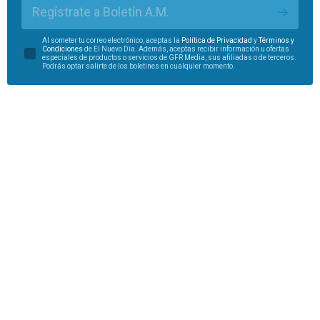
Regístrate a Boletín A.M.
Al someter tu correo electrónico, aceptas la
Política de Privacidad
y
Términos y
Condiciones
de El Nuevo Día. Además, aceptas recibir información u ofertas
especiales de productos o servicios de GFR Media, sus afiliadas o de terceros.
Podrás optar salirte de los boletines en cualquier momento.