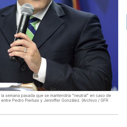
ó la semana pasada que se mantendría "neutral" en caso de
entre Pedro Pierluisi y Jenniffer González. (Archivo / GFR