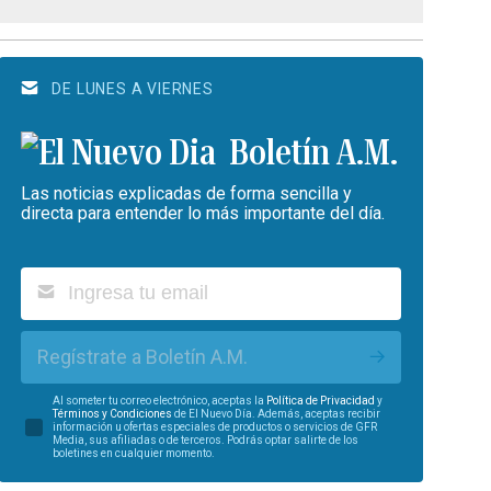
DE LUNES A VIERNES
Boletín A.M.
Las noticias explicadas de forma sencilla y
directa para entender lo más importante del día.
Regístrate a Boletín A.M.
Al someter tu correo electrónico, aceptas la
Política de Privacidad
y
Términos y Condiciones
de El Nuevo Día. Además, aceptas recibir
información u ofertas especiales de productos o servicios de GFR
Media, sus afiliadas o de terceros. Podrás optar salirte de los
boletines en cualquier momento.