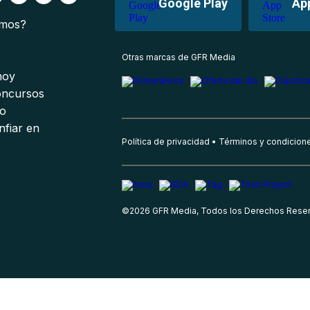
Google Play
Ap
omos?
s
Otras marcas de GFR Media
 hoy
oncursos
io
nfiar en
Política de privacidad
Términos y condicion
©
2026
GFR Media, Todos los Derechos Rese